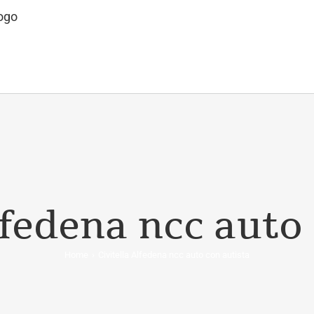
VIZI
ROMA FIUMICINO
PARCO AUTO
PRENOTA
lfedena ncc auto
Home
Civitella Alfedena ncc auto con autista