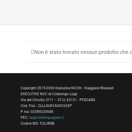
Non è stato trovato nessun prodotto che c
Copyright 2015-2026 Executive NCC® - Viaggiare Rilassati
EXECUTIVE NCC di Colalongo Luigi
Via del Circuito 37/1 – 37/2, 65121 - PESCARA
Cod. Fisc.: CLLLGU81A03C632P
P. Iva: 02389220688
PEC:
luigicolalongo@pec.it
Codice SDI: TULURSB