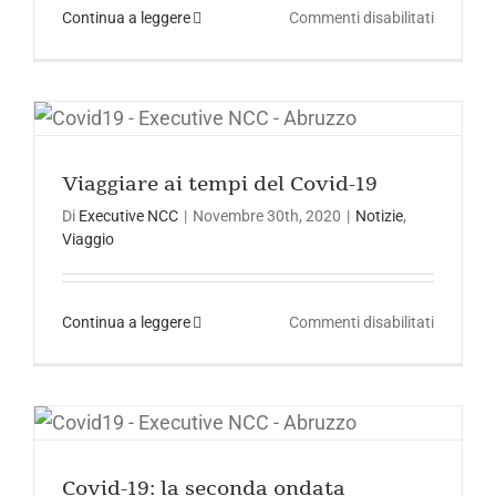
su
Continua a leggere
Commenti disabilitati
Nuove
abitudini
di
mobilità
Viaggiare ai tempi del Covid-19
Viaggiare ai tempi del Covid-19
Di
Executive NCC
|
Novembre 30th, 2020
|
Notizie
,
Viaggio
su
Continua a leggere
Commenti disabilitati
Viaggiar
ai
tempi
del
Covid-19: la seconda ondata
Covid-
19
Covid-19: la seconda ondata