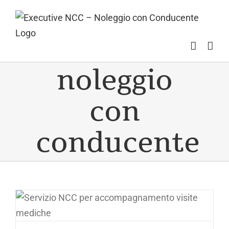
Salta
al
contenuto
noleggio
con
conducente
Servizio di accompagnamento alle visite