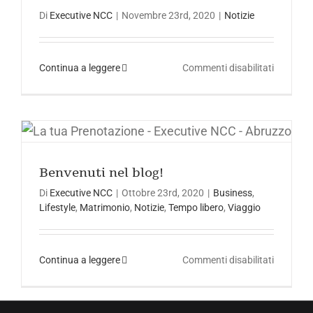
Di
Executive NCC
|
Novembre 23rd, 2020
|
Notizie
su
Continua a leggere
Commenti disabilitati
Covid-
19:
la
seconda
Tempo libero
ondata
Benvenuti nel blog!
Di
Executive NCC
|
Ottobre 23rd, 2020
|
Business
,
Lifestyle
,
Matrimonio
,
Notizie
,
Tempo libero
,
Viaggio
su
Continua a leggere
Commenti disabilitati
Benvenut
nel
blog!