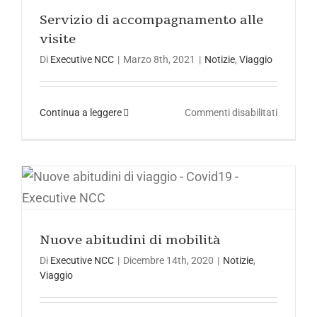
Servizio di accompagnamento alle
visite
Di
Executive NCC
|
Marzo 8th, 2021
|
Notizie
,
Viaggio
su
Continua a leggere
Commenti disabilitati
Servizio
di
accompa
alle
Nuove abitudini di mobilità
visite
Nuove abitudini di mobilità
Di
Executive NCC
|
Dicembre 14th, 2020
|
Notizie
,
Viaggio